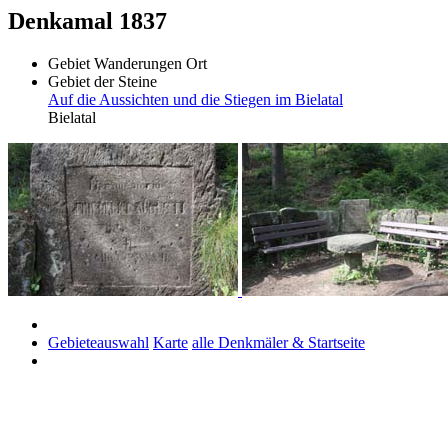
Denkamal 1837
Gebiet
Wanderungen
Ort
Gebiet der Steine
Auf die Aussichten und die Stiegen im Bielatal
Bielatal
Gebieteauswahl
Karte
alle Denkmäler & Startseite