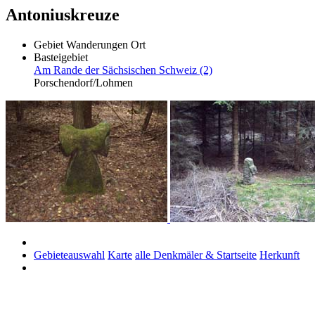
Antoniuskreuze
Gebiet
Wanderungen
Ort
Basteigebiet
Am Rande der Sächsischen Schweiz (2)
Porschendorf/Lohmen
Gebieteauswahl
Karte
alle Denkmäler & Startseite
Herkunft