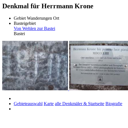
Denkmal für Herrmann Krone
Gebiet
Wanderungen
Ort
Basteigebiet
Von Wehlen zur Bastei
Bastei
Gebieteauswahl
Karte
alle Denkmäler & Startseite
Biografie