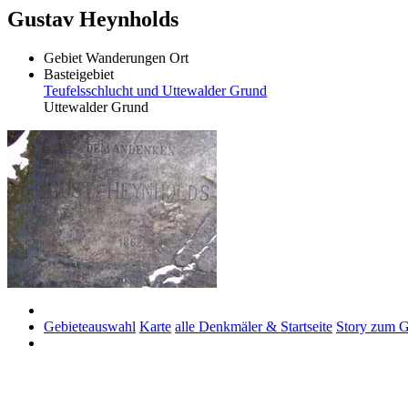
Gustav Heynholds
Gebiet
Wanderungen
Ort
Basteigebiet
Teufelsschlucht und Uttewalder Grund
Uttewalder Grund
Gebieteauswahl
Karte
alle Denkmäler & Startseite
Story zum G