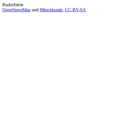
Rudorfstein
OpenStreetMap
und
Mitwirkende
,
CC-BY-SA
Rudorfstein
Wanderungen
- Vier Aussichtspunkte und das Ki