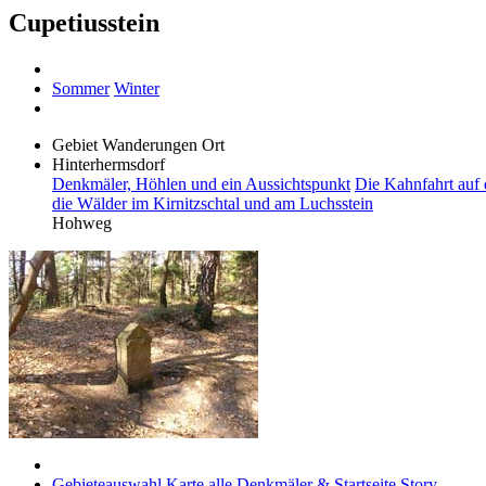
Cupetiusstein
Sommer
Winter
Gebiet
Wanderungen
Ort
Hinterhermsdorf
Denkmäler, Höhlen und ein Aussichtspunkt
Die Kahnfahrt auf
die Wälder im Kirnitzschtal und am Luchsstein
Hohweg
Gebieteauswahl
Karte
alle Denkmäler & Startseite
Story